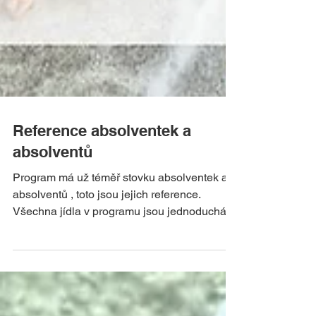
Reference absolventek a
absolventů
Program má už téměř stovku absolventek a
absolventů , toto jsou jejich reference.
Všechna jídla v programu jsou jednoduchá a
rychlá, z těch nejzdravějších, přirozeně
nízkokalorických potravin a můžete se jich
najíst dosyta, bez omezení a přitom hubnout .
Ingredience v receptech se dají i měnit ,