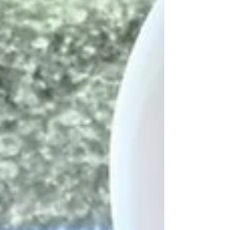
alergie a intolerance tak nejsou problém.
Příprava je rychlá, časově nenáročná , stejně
jako nakupování podle nákupního seznamu.
Výsledky prvního kola programu byli
publikované ve věd