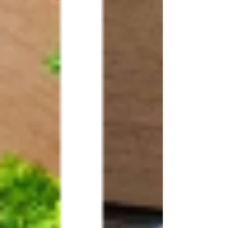
najíst dosyta, bez omezení a přitom hubnout .
Ingredience v receptech se dají i měnit ,
alergie a intolerance tak nejsou problém.
Příprava je rychlá, časově nenáročná , stejně
jako nakupování podle nákupního seznamu.
Výsledky prvního kola programu byli
publikované ve vědeckém žurnále .
Absolventky zhubly , snížila se jejich hladina
cholesterolu i krev