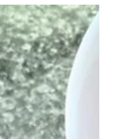
absolventů , toto jsou jejich reference.
Všechna jídla v programu jsou jednoduchá a
rychlá, z těch nejzdravějších, přirozeně
nízkokalorických potravin a můžete se jich
najíst dosyta, bez omezení a přitom hubnout .
Ingredience v receptech se dají i měnit ,
alergie a intolerance tak nejsou problém.
Příprava je rychlá, časově nenáročná , stejně
jako nakupování podle nákupního seznamu.
Výsledky prvního kola programu byli
publikované ve věd