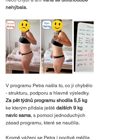
nehýbala
.
V programu Petra našla to, co jí chybělo 
- strukturu, podporu a hlavně výsledky. 
Za pět týdnů programu shodila 5,5 kg
ke kterým přidala ještě 
dalších 9 kg 
navíc sama
, s pomocí jednoduchých 
zásad programu, které se naučila.
Kromě vážení se Petra i poctivě měřila 