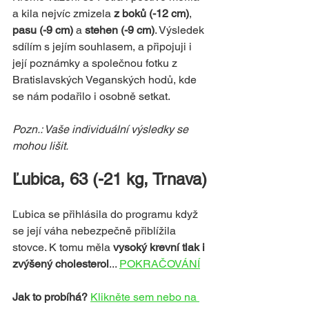
a kila nejvíc zmizela 
z boků (-12 cm)
, 
pasu (-9 cm)
 a 
stehen (-9 cm)
. Výsledek 
sdílím s jejím souhlasem, a připojuji i 
její poznámky a společnou fotku z 
Bratislavských Veganských hodů, kde 
se nám podařilo i osobně setkat.
Pozn.: Vaše individuální výsledky se 
mohou lišit.
Ľubica, 63 (-21 kg, Trnava)
Ľubica se přihlásila do programu když 
se její váha nebezpečně přiblížila 
stovce. K tomu měla 
vysoký krevní tlak i 
zvýšený cholesterol
... 
POKRAČOVÁNÍ
Jak to probíhá? 
Klikněte sem nebo na 