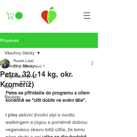
Příspěvek
Všechny články
Radek Látal
Všechny články
27. 2.
Minut čtení: 1
Petra, 32 (-14 kg, okr.
Veganská výživa
Kroměříž)
Blog
Petra se přihlásila do programu s cílem 
Recepty
konečně se "cítit dobře ve svém těle". 
I přes 
aktivní životní styl s nordic 
walkingem a jógou a poměrně dobrou 
veganskou stravu totiž cítila, že tomu 
něco chybí a ani 
váha se dlouhodobě 