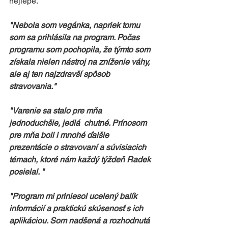
nejlépe.
"Nebola som vegánka, napriek tomu 
som sa prihlásila na program. Počas 
programu som pochopila, že týmto som 
získala nielen nástroj na zníženie váhy, 
ale aj ten najzdravší spôsob 
stravovania."
"Varenie sa stalo pre mňa 
jednoduchšie, jedlá  chutné. Prínosom 
pre mňa boli i mnohé ďalšie 
prezentácie o stravovaní a súvisiacich  
témach, ktoré nám každý týždeň Radek 
posielal. "
"Program mi priniesol ucelený balík 
informácií a praktickú skúsenosť s ich 
aplikáciou. Som nadšená a rozhodnutá 