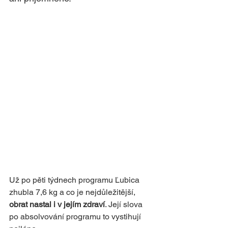
Už po pěti týdnech programu Ľubica 
zhubla 7,6 kg a co je nejdůležitější, 
obrat nastal i v jejím zdraví
. Její slova 
po absolvování programu to vystihují 