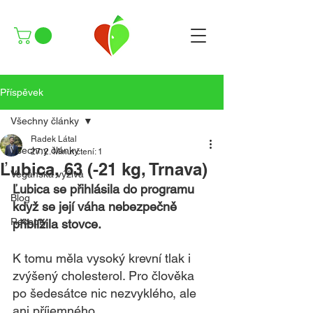
Příspěvek
Všechny články
Radek Látal
Všechny články
27. 2.
Minut čtení: 1
Ľubica, 63 (-21 kg, Trnava)
Veganská výživa
Ľubica se přihlásila do programu 
Blog
když se její váha nebezpečně 
Recepty
přiblížila stovce. 
K tomu měla vysoký krevní tlak i 
zvýšený cholesterol. Pro člověka 
po šedesátce nic nezvyklého, ale 
ani příjemného.